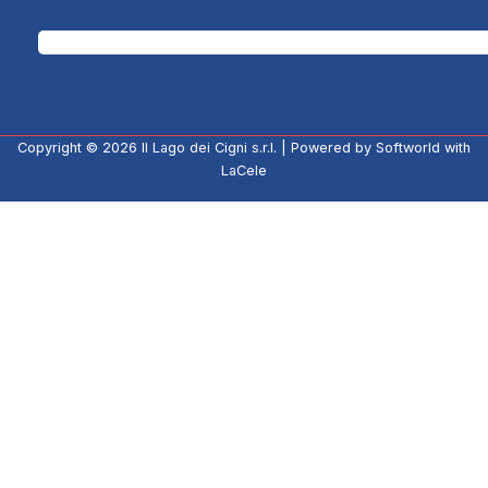
Copyright © 2026
Il Lago dei Cigni s.r.l.
| Powered by
Softworld
with
LaCele