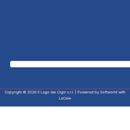
Copyright © 2026
Il Lago dei Cigni s.r.l.
| Powered by
Softworld
with
LaCele