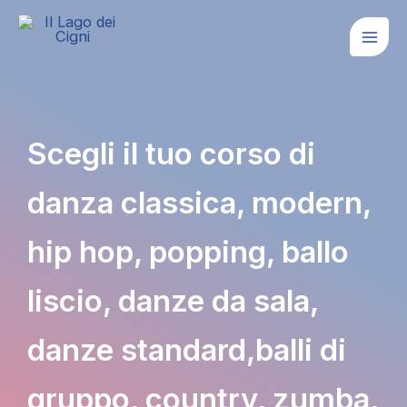
Vai
al
contenuto
Scegli il tuo corso di
danza classica, modern,
hip hop, popping, ballo
liscio, danze da sala,
danze standard,balli di
gruppo, country, zumba,