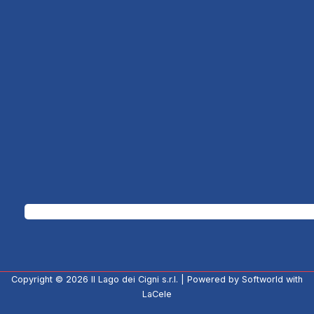
Copyright © 2026
Il Lago dei Cigni s.r.l.
| Powered by
Softworld
with
LaCele