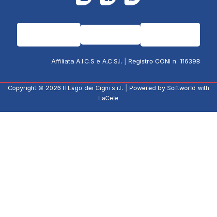
Affiliata A.I.C.S e A.C.S.I. | Registro CONI n. 116398
Copyright © 2026
Il Lago dei Cigni s.r.l.
| Powered by
Softworld
with
LaCele