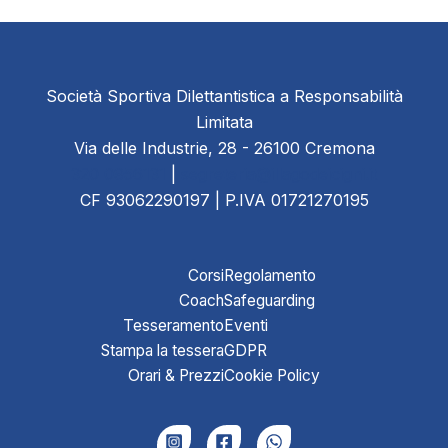
Società Sportiva Dilettantistica a Responsabilità
Limitata
Via delle Industrie, 28 - 26100 Cremona
320 0956131
|
segreteria@illagodeicigni.it
CF 93062290197 | P.IVA 01721270195
Corsi
Regolamento
Coach
Safeguarding
Tesseramento
Eventi
Stampa la tessera
GDPR
Orari & Prezzi
Cookie Policy