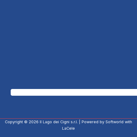
Copyright © 2026
Il Lago dei Cigni s.r.l.
| Powered by
Softworld
with
LaCele