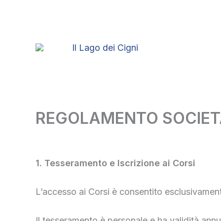
Vai
al
contenuto
REGOLAMENTO SOCIETA’ 
1. Tesseramento e Iscrizione ai Corsi
L’accesso ai Corsi è consentito esclusivamente
Il tesseramento è personale e ha validità annu