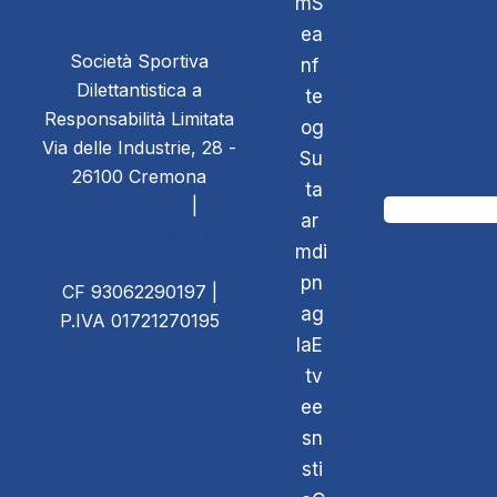
m
S
e
a
Società Sportiva
n
f
Dilettantistica a
t
e
Responsabilità Limitata
o
g
Via delle Industrie, 28 -
S
u
26100 Cremona
t
a
320 0956131
|
a
r
segreteria@illagodeicign
m
di
i.it
p
n
CF 93062290197 |
a
g
P.IVA 01721270195
la
E
t
v
e
e
s
n
s
ti