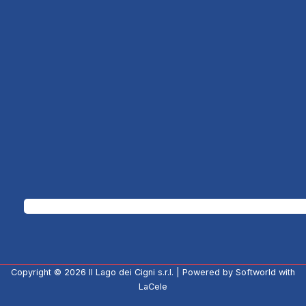
Copyright © 2026
Il Lago dei Cigni s.r.l.
| Powered by
Softworld
with
LaCele