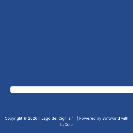
Copyright © 2026
Il Lago dei Cigni s.r.l.
| Powered by
Softworld
with
LaCele